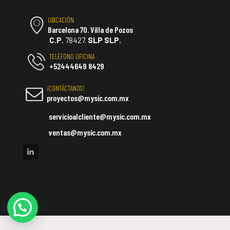
UBICACIÓN
Barcelona 70. Villa de Pozos
C.P.
78427.
SLP SLP.
TELÉFONO OFICINA
+52444649 8429
¡CONTÁCTANOS!
proyectos@mysic.com.mx
servicioalcliente@mysic.com.mx
ventas@mysic.com.mx