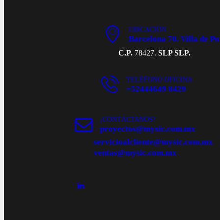
UBICACIÓN
Barcelona 70. Villa de P
C.P.
78427.
SLP SLP.
TELÉFONO OFICINA
+52444649 8429
¡CONTÁCTANOS!
proyectos@mysic.com.mx
servicioalcliente@mysic.com.mx
ventas@mysic.com.mx