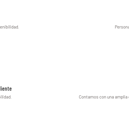
nibilidad.
Persona
liente
ilidad.
Contamos con una amplia g