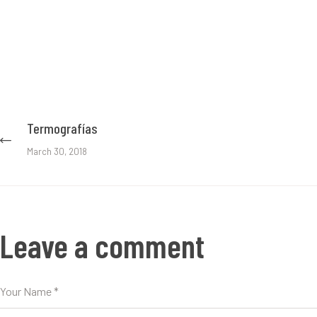
Post
Termografías
Previous
post:
navigation
March 30, 2018
Leave a comment