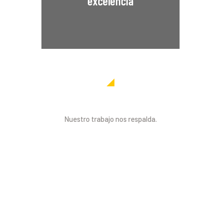
lograr resultados
excelencia
excepcionales
Nuestros Clientes
Nuestro trabajo nos respalda.