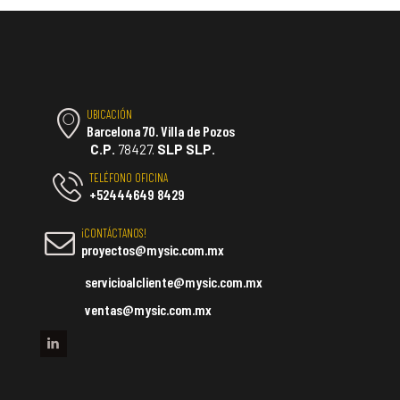
UBICACIÓN
Barcelona 70. Villa de Pozos
C.P.
78427.
SLP SLP.
TELÉFONO OFICINA
+52444649 8429
¡CONTÁCTANOS!
proyectos@mysic.com.mx
servicioalcliente@mysic.com.mx
ventas@mysic.com.mx