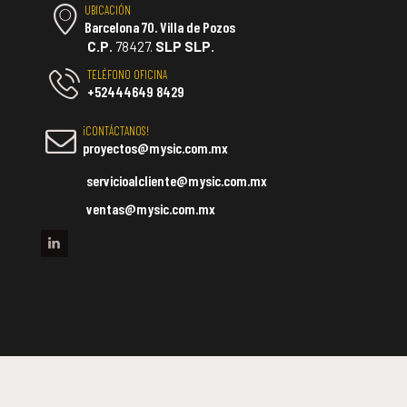
UBICACIÓN
Barcelona 70. Villa de Pozos
C.P.
78427.
SLP SLP.
TELÉFONO OFICINA
+52444649 8429
¡CONTÁCTANOS!
proyectos@mysic.com.mx
servicioalcliente@mysic.com.mx
ventas@mysic.com.mx