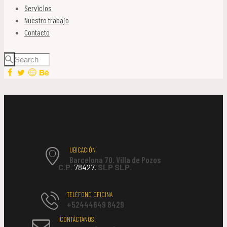
Servicios
Nuestro trabajo
Contacto
UBICACIÓN
Barcelona 70. Villa de Pozos
C.P.
78427.
SLP SLP.
TELÉFONO OFICINA
+52444649 8429
¡CONTÁCTANOS!