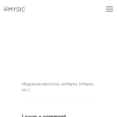
Actualización de ingeniería
INICIO
eléctrica
NOSOTROS
SERVICIOS
NUESTRO TRABAJO
CONTACTO
(diagramas eléctricos, unifilares, trifilares,
etc.)
Leave a comment