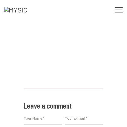
Instalación de cableado y
INICIO
tubería eléctrica
NOSOTROS
SERVICIOS
NUESTRO TRABAJO
CONTACTO
Leave a comment