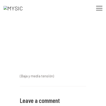
Instalación de equipos
INICIO
eléctricos
NOSOTROS
SERVICIOS
NUESTRO TRABAJO
CONTACTO
(Baja y media tensión)
Leave a comment