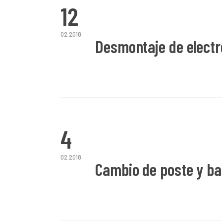
Uncategorized
12
02.2018
Desmontaje de electr
Obra Civil
Uncategorized
4
02.2018
Cambio de poste y b