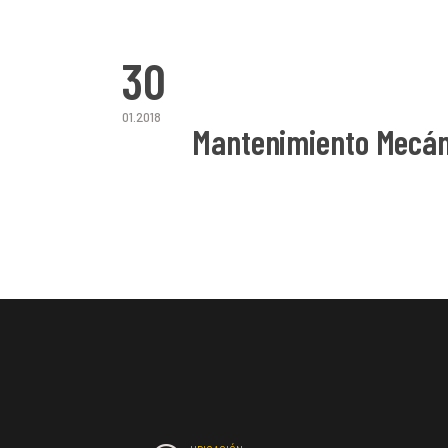
Servicios
Mecánicos
Uncategorized
30
01.2018
Mantenimiento Mecán